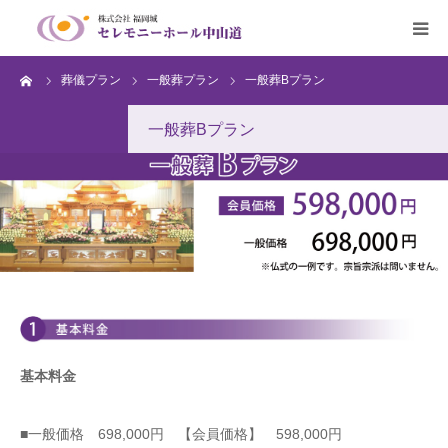
ーム
葬儀プラン
一般葬プラン
一般葬Bプラン
HOME
一般葬Bプラン
葬儀のご案内
生花・篭盛の注文
会員募集
アクセス
Q&A
基本料金
■一般価格 698,000円 【会員価格】 598,000円