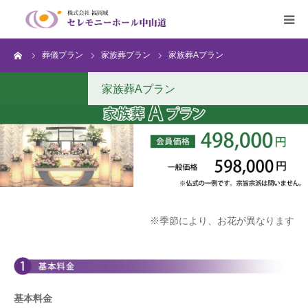
ーム
葬儀プラン
家族葬プラン
家族葬Aプラン
HOME
家族葬Aプラン
葬儀のご案内
生花・篭盛の注文
会員募集
アクセス
※季節により、お花が異なります
Q&A
基本料金